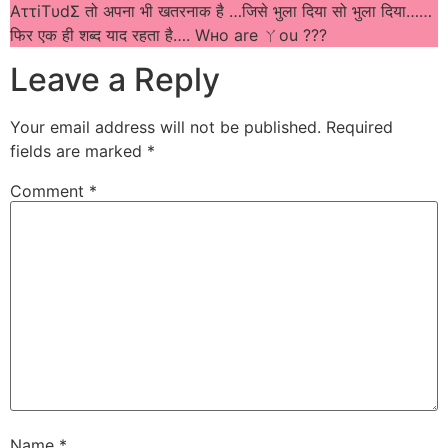
AττiTυdΣ‬ तो ‪अपना‬ भी ‪‎खतरनाक‬ है ‪…जिसे‬ भुला ‪दिया‬ सो ‪‎भुला‬ दिया……
‪फिर‬ एक ‪ही‬ शब्द ‪याद‬ रहता है…. ‪‎Wнo are ㄚou ???
Leave a Reply
Your email address will not be published.
Required
fields are marked
*
Comment
*
Name
*