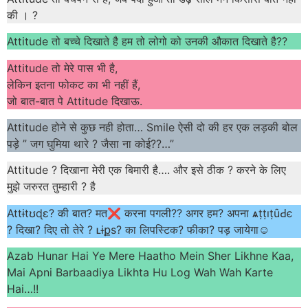
की । ?
Attitude तो बच्चे दिखाते है हम तो लोगो को उनकी औकात दिखाते है??
Attitude तो मेरे पास भी है,
लेकिन इतना फोकट का भी नहीं हैं,
जो बात-बात पे Attitude दिखाऊ.
Attitude होने से कुछ नही होता… ‪Smile‬ ऐसी दो की हर एक लड़की बोल
पड़े ” जग घुमिया थारे ? जैसा ना कोई??…”
Attitude ? दिखाना मेरी एक बिमारी है…. और इसे ठीक ? करने के लिए
मुझे जरुरत तुम्हारी ? है
Attɨtʊɖɛ? की बात? मत❌ करना पगली?? अगर हम? अपना ѧṭṭıṭȗԀє
? दिखा? दिए तो तेरे ? ʟɨքѕ? का लिपस्टिक? फीका? पड़ जायेगा☺
Azab Hunar Hai Ye Mere Haatho Mein Sher Likhne Kaa,
Mai Apni Barbaadiya Likhta Hu Log Wah Wah Karte
Hai…!!