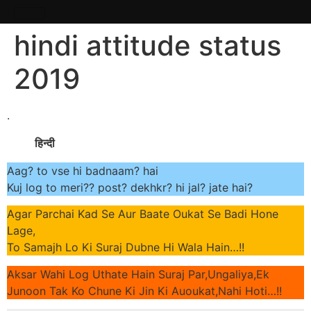
hindi attitude status
2019
.
हिन्दी
Aag? to vse hi badnaam? hai
Kuj log to meri?? post? dekhkr? hi jal? jate hai?
Agar Parchai Kad Se Aur Baate Oukat Se Badi Hone
Lage,
To Samajh Lo Ki Suraj Dubne Hi Wala Hain…!!
Aksar Wahi Log Uthate Hain Suraj Par,Ungaliya,Ek
Junoon Tak Ko Chune Ki Jin Ki Auoukat,Nahi Hoti…!!