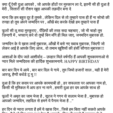
क्या दूँ ऐसी दुआ आपको , जो आपके होंठों पर मुस्कान ला दे, इतनी सी ही दुआ है
मेरी , सितारों सी रौशन खुदा आपकी तक़दीर बना दे
माना कि हम बहुत दूर है तुमसे , लेकिन दिल से तो तुम्हारे पास ही हैं ना सोचो की
तनहा हो तुम अपने जन्मदिन पर , आँखें बंद करके देखो हम तुम्हारे पास हैं
फूलों सी तू सदा मुस्कुराए , पँछियों की तरह सदा चहचाए , जो भी चाहो तुम
ज़िन्दगी में , भगवान् करे वो तुम्हें बिन माँगे ही मिल जाए, जनमदिन मुबारक हो.
जन्मदिन के ये ख़ास लम्हें मुबारक, आँखों में बसे नए ख्वाब मुबारक, जिंदगी जो
लेकर आई है आपके लिए आज.. वो तमाम खुशियों की हंसीं सौगात मुबारक!!!
आशाओं के दीप जले आशीर्वाद – उपहार मिले वर्षगाँठ हैं आपकी शुभकामनाओ से
प्यार मिले जन्मदिवस की हार्दिक शुभकामनाये. HAPPY BIRTHDAY
बार बार दिन ये आये , बार बार दिल ये गाये , तुम जियो हजारों साल , यही है मेरी
आरजू, हैप्पी बर्थडे टू यु !!
दुआ है कि हर कदम पर आपके कामयाबी हो , हर सफलता पर आपका नाम हो,
किसी भी मुश्किल में आप हार ना माने , हमारी दुआ हर दम आपके साथ हो
फूलों ने अमृत का जाम भेजा है , सूरज ने गगन से सलाम भेजा है , मुबारक हो
आपको जन्मदिन, तहदिल से हमने ये पैगाम भेजा है ..”
हर दिन से प्यारा लगता है हमें ये खास दिन , जिसे हम बिता नहीं सकते आपके