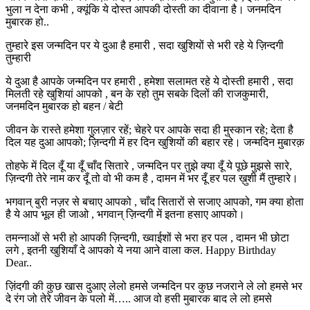
भुला न देना कभी , क्यूंकि ये दोस्त आपकी दोस्ती का दीवाना है। जनमदिन
मुबारक हो..
तुम्हारे इस जन्मदिन पर ये दुआ है हमारी , सदा खुशियों से भरी रहे ये ज़िन्दगी
तुम्हारी
ये दुआ है आपके जन्मदिन पर हमारी , हमेशा सलामत रहे ये दोस्ती हमारी , सदा
मिलती रहे खुशियां आपको , बन के रहो तुम सबके दिलों की राजकुमारी,
जनमदिन मुबारक हो बहन / बेटी
जीवन के रास्ते हमेशा गुलज़ार रहें; चेहरे पर आपके सदा ही मुस्कान रहे; देता है
दिल यह दुआ आपको; ज़िन्दगी में हर दिन खुशियों की बहार रहे। जन्मदिन मुबारक़
तोहफे में दिल दूँ या दूँ चाँद सितारे , जन्मदिन पर तुझे क्या दूँ ये पूछे मुझसे सारे,
ज़िन्दगी तेरे नाम कर दूँ तो वो भी कम है , दामन में भर दूँ हर पल ख़ुशी मैं तुम्हारे।
भगवान् बुरी नज़र से बचाए आपको , चाँद सितारों से सजाए आपको, गम क्या होता
है ये आप भूल ही जाओ , भगवान् ज़िन्दगी में इतना हसाए आपको।
तमन्नाओं से भरी हो आपकी ज़िन्दगी, ख्वाईशों से भरा हर पल , दामन भी छोटा
लगे , इतनी खुशियाँ दे आपको ये नया आने वाला कल. Happy Birthday
Dear..
ज़िंदगी की कुछ खास दुआए लेलो हमसे जन्मदिन पर कुछ नजराने ले लो हमसे भर
दे रंग जो तेरे जीवन के पलो में….. आज वो हसी मुबारक बाद ले लो हमसे