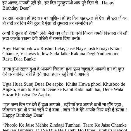
हर आरजू आपकी पूरी हो , हर दिन मुस्कुराओ आप पुरे दिल से . Happy
Birthday Dear”
हर राह आसान हो हर राह पर खुशियां हो हर दिन खूबसूरत हो ऐसा ही पूरा जीवन
हो यही हर दिन मेरी दुआ है ऐसा ही तुम्हारा हर जन्मदिन हो
आयी है सुबह वो रोशनी लेके जैसे नए जोश कि नयी किरण चमके विश्वास की लौ
सदा जलके रखना देगी अंधेरो में रास्ता दिया बनके
Aayi Hai Subah wo Roshni Leke, jaise Naye Josh ki nayi Kiran
Chamke, Vishwas ki low Sada Jalke Rakhna Degi Andhero me
Rasta Diaa Banke
उगता हुआ सूरज दुआ दे आपको खिलता हुआ फूल खुशबू दे आपको हम तो कुछ
देने क काबिल नहीं हैं देने वाला हज़ार खुशियां दे आपको
Ugta Huaa Suraj Duaa De aapko, Khilta Huwa phool Khusboo de
Aapko, Hum to Kuchh Dene ke Kabil Kabil nahi hai, Dene Wala
Hazar Khusiya De Aapko
“इस जन्म दिन पर देते हैं दुआ आपको , खुशियाँ सब आपसे कभी ना होंगे जुदा ,
जीवनभर हम भी साथ रहेंगे ये है वादा , जान भी दे देंगे आपके लिये यही है इरादा !
Happy Birthday Dear”
“Phoolo Ke Jaise Mehke Zindagi Tumhari, Taaro Ke Jaise Chamke
Jeewan Tumhara, Dil Se Dua He Lambi Ho Umar Tumhari Kabool