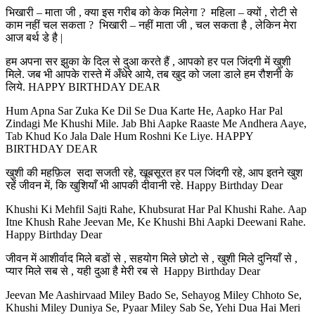
भिखारी – माता जी , क्या इस गरीब को केक मिलेगा ? महिला – क्यों , रोटी से
काम नहीं चल सकता ? भिखारी – नहीं माता जी , चल सकता है , लेकिन मेरा
आज बर्थ डे है |
हम अपना सर झुका के दिल से दुआ करते हैं , आपको हर पल जिंदगी में खुशी
मिले. जब भी आपके रास्ते में अँधेरे आये, तब खुद को जला डाले हम रौशनी के
लिये. HAPPY BIRTHDAY DEAR
Hum Apna Sar Zuka Ke Dil Se Dua Karte He, Aapko Har Pal
Zindagi Me Khushi Mile. Jab Bhi Aapke Raaste Me Andhera Aaye,
Tab Khud Ko Jala Dale Hum Roshni Ke Liye. HAPPY
BIRTHDAY DEAR
खुशी की महफ़िल सदा सजती रहे, खूबसूरत हर पल जिंदगी रहे, आप इतने खुश
रहें जीवन में, कि खुशियाँ भी आपकी दीवानी रहे. Happy Birthday Dear
Khushi Ki Mehfil Sajti Rahe, Khubsurat Har Pal Khushi Rahe. Aap
Itne Khush Rahe Jeevan Me, Ke Khushi Bhi Aapki Deewani Rahe.
Happy Birthday Dear
जीवन में आशीर्वाद मिले बडों से , सहयोग मिले छोटो से , खुशी मिले दुनियाँ से ,
प्यार मिले सब से , यही दुआ है मेरी रब से Happy Birthday Dear
Jeevan Me Aashirvaad Miley Bado Se, Sehayog Miley Chhoto Se,
Khushi Miley Duniya Se, Pyaar Miley Sab Se, Yehi Dua Hai Meri