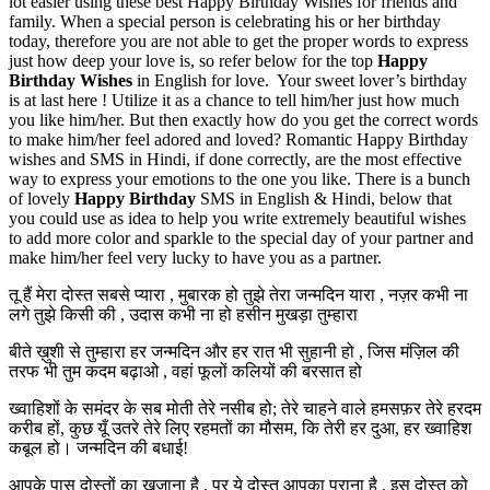
lot easier using these best Happy Birthday Wishes for friends and
family. When a special person is celebrating his or her birthday
today, therefore you are not able to get the proper words to express
just how deep your love is, so refer below for the top
Happy
Birthday Wishes
in English for love. Your sweet lover’s birthday
is at last here ! Utilize it as a chance to tell him/her just how much
you like him/her. But then exactly how do you get the correct words
to make him/her feel adored and loved? Romantic Happy Birthday
wishes and SMS in Hindi, if done correctly, are the most effective
way to express your emotions to the one you like. There is a bunch
of lovely
Happy Birthday
SMS in English & Hindi, below that
you could use as idea to help you write extremely beautiful wishes
to add more color and sparkle to the special day of your partner and
make him/her feel very lucky to have you as a partner.
तू हैं मेरा दोस्त सबसे प्यारा , मुबारक हो तुझे तेरा जन्मदिन यारा , नज़र कभी ना
लगे तुझे किसी की , उदास कभी ना हो हसीन मुखड़ा तुम्हारा
बीते ख़ुशी से तुम्हारा हर जन्मदिन और हर रात भी सुहानी हो , जिस मंज़िल की
तरफ भी तुम कदम बढ़ाओ , वहां फूलों कलियों की बरसात हो
ख्वाहिशों के समंदर के सब मोती तेरे नसीब हो; तेरे चाहने वाले हमसफ़र तेरे हरदम
करीब हों, कुछ यूँ उतरे तेरे लिए रहमतों का मौसम, कि तेरी हर दुआ, हर ख्वाहिश
कबूल हो। जन्मदिन की बधाई!
आपके पास दोस्तों का खज़ाना है , पर ये दोस्त आपका पुराना है , इस दोस्त को