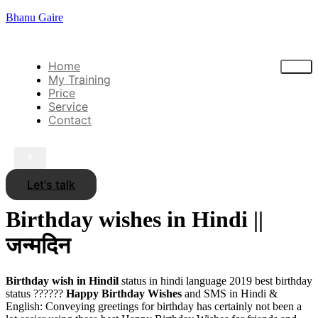
Bhanu Gaire
Home
My Training
Price
Service
Contact
X
Let's talk
Birthday wishes in Hindi ||
जन्मदिन
Birthday wish in Hindil
status in hindi language 2019 best birthday
status ??????
Happy Birthday Wishes
and SMS in Hindi &
English: Conveying greetings for birthday has certainly not been a