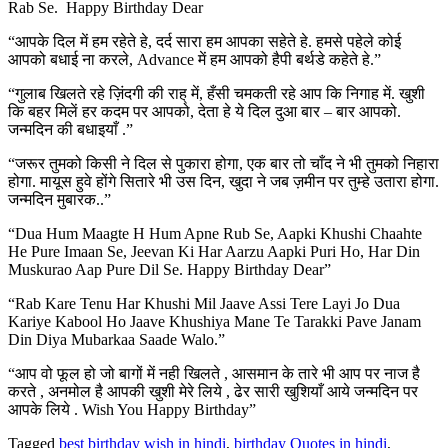
Rab Se. Happy Birthday Dear
“आपके दिल में हम रहेते हे, दर्द सारा हम आपका सहेते हे. हमसे पहेले कोई
आपको बधाई ना करले, Advance में हम आपको हैपी बर्थडे कहेते हे.”
“गुलाब खिलते रहे ज़िंदगी की राह् में, हँसी चमकती रहे आप कि निगाह में. खुशी
कि बहर मिलें हर कदम पर आपको, देता हे ये दिल दुआ बार – बार आपको.
जन्मदिन की बधाइयाँ .”
“जरूर तुमको किसी ने दिल से पुकारा होगा, एक बार तो चाँद ने भी तुमको निहारा
होगा. मायूस हुवे होंगे सितारे भी उस दिन, खुदा ने जब ज़मीन पर तुम्हे उतारा होगा.
जन्मदिन मुबारक..”
“Dua Hum Maagte H Hum Apne Rub Se, Aapki Khushi Chaahte
He Pure Imaan Se, Jeevan Ki Har Aarzu Aapki Puri Ho, Har Din
Muskurao Aap Pure Dil Se. Happy Birthday Dear”
“Rab Kare Tenu Har Khushi Mil Jaave Assi Tere Layi Jo Dua
Kariye Kabool Ho Jaave Khushiya Mane Te Tarakki Pave Janam
Din Diya Mubarkaa Saade Walo.”
“आप वो फूल हो जो बागों में नही खिलते , आसमान के तारे भी आप पर नाज है
करते , अनमोल है आपकी खुशी मेरे लिये , ढेर सारी खुशियाँ आये जन्मदिन पर
आपके लिये . Wish You Happy Birthday”
Tagged
best birthday wish in hindi
,
birthday Quotes in hindi
,