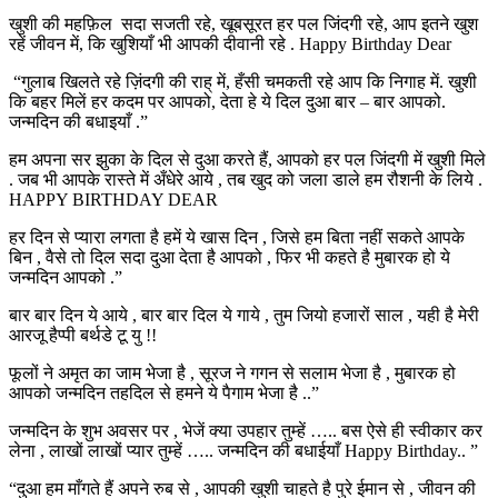
खुशी की महफ़िल सदा सजती रहे, खूबसूरत हर पल जिंदगी रहे, आप इतने खुश
रहें जीवन में, कि खुशियाँ भी आपकी दीवानी रहे . Happy Birthday Dear
“गुलाब खिलते रहे ज़िंदगी की राह् में, हँसी चमकती रहे आप कि निगाह में. खुशी
कि बहर मिलें हर कदम पर आपको, देता हे ये दिल दुआ बार – बार आपको.
जन्मदिन की बधाइयाँ .”
हम अपना सर झुका के दिल से दुआ करते हैं, आपको हर पल जिंदगी में खुशी मिले
. जब भी आपके रास्ते में अँधेरे आये , तब खुद को जला डाले हम रौशनी के लिये .
HAPPY BIRTHDAY DEAR
हर दिन से प्यारा लगता है हमें ये खास दिन , जिसे हम बिता नहीं सकते आपके
बिन , वैसे तो दिल सदा दुआ देता है आपको , फिर भी कहते है मुबारक हो ये
जन्मदिन आपको .”
बार बार दिन ये आये , बार बार दिल ये गाये , तुम जियो हजारों साल , यही है मेरी
आरजू हैप्पी बर्थडे टू यु !!
फूलों ने अमृत का जाम भेजा है , सूरज ने गगन से सलाम भेजा है , मुबारक हो
आपको जन्मदिन तहदिल से हमने ये पैगाम भेजा है ..”
जन्मदिन के शुभ अवसर पर , भेजें क्या उपहार तुम्हें ….. बस ऐसे ही स्वीकार कर
लेना , लाखों लाखों प्यार तुम्हें ….. जन्मदिन की बधाईयाँ Happy Birthday.. ”
“दुआ हम माँगते हैं अपने रुब से , आपकी खुशी चाहते है पुरे ईमान से , जीवन की