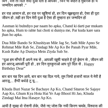
बिन , वैसे तो दिल सदा दुआ देता है आपको , फिर भी कहते है मुबारक हो ये
जन्मदिन आपको .”
हर राह आसान हो, हर राह पर खुशियां हो, हर दिन खूबसूरत हो, ऐसा ही पूरा
जीवन हो ,यही हर दिन मेरी दुआ है ऐसा ही तुम्हारा हर जन्मदिन हो
Aasman ki bulndiyo par naam ho apka, Chand ki darti par mukam
ho apka, Hum to rahte hai choti si duniya me, Par kuda kare sara
jhan ho apka.
Dua Mile Bando Se Khushiyan Mile Jag Se, Sath Mile Apno Se
Rehmat Mile Rab Se, Zindagi Me Ap Ko Be Panah Pyar Mile,
Kush Rahe Ap Duniya Mein Ziyda Sub Se.
“दुआ हम माँगते हैं अपने रुब से , आपकी खुशी चाहते है पुरे ईमान से , जीवन की
हर आरजू आपकी पूरी हो , हर दिन मुस्कुराओ आप पुरे दिल से . Happy
Birthday Dear”
बार बार यह दिन आये, बार बार यह दिल गाये, तुम जियो हजारों साल ये मेरी है
आरज़ू… हैप्पी बर्थडे टू यू…
Khuda Buri Nazar Se Bachaye Ap Ko, Chand Sitaron Se Sajaye
Aap Ko, Ghum Kya Hota Hai Ye Aap Bhool Hi Jao, Khuda
Zindagi Mai Itna Hasaye Ap Ko.
आयी है सुबह वो रोशनी लेके, जैसे नए जोश कि नयी किरण चमके, विश्वास की