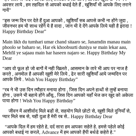
अवसर लाये , हम तहदिल से आपको बधाई देते हैं , खुशियाँ भी आपके लिए तराने
गायें”
“इस जन्म दिन पर देते हैं दुआ आपको , खुशियाँ सब आपसे कभी ना होंगे जुदा ,
जीवनभर हम भी साथ रहेंगे ये है वादा , जान भी दे देंगे आपके लिये यही है इरादा !
Happy Birthday Dear”
Main likh du tumhari umar chand sitaaro se, Janamdin manau main
phoolo se baharo se, Har ek khoobsurti duniya se main lekar aau,
Mehfil ye sajaau main har haseen najaro se. Happy Birthday My
Dear
“आप वो फूल हो जो बागों में नही खिलते , आसमान के तारे भी आप पर नाज है
करते , अनमोल है आपकी खुशी मेरे लिये , ढेर सारी खुशियाँ आये जन्मदिन पर
आपके लिये . Wish You Happy Birthday”
“रब ने भी उस दिन त्यौहार मनाया होगा , जिस दिन अपने हाथों से तुम्हें बनाया
होगा , उसने भी बहाये होंगे आँसू , जिस दिन आपको यहाँ भेज कर खुद को अकेला
पाया होगा ! Wish You Happy Birthday”
जीवन में आशीर्वाद मिले बडों से, सहयोग मिले छोटो से, खुशी मिले दुनियाँ से,
प्यार मिले सब से, यही दुआ है मेरी रब से.. Happy Birthday Dear
“आपके दिल में हम रहेते हे, दर्द सारा हम आपका सहेते हे. हमसे पहेले कोई
आपको बधाई ना करले, Advance में हम आपको हैपी बर्थडे कहेते हे.”