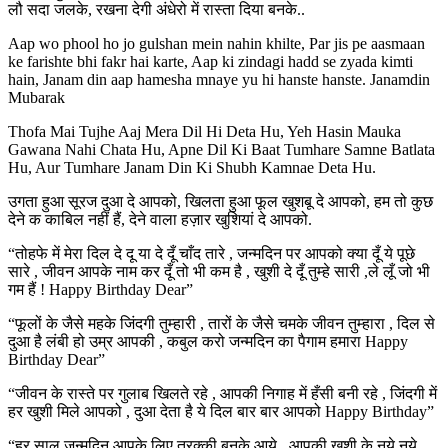
लौ सदा जलके, रखना देगी अंधेरो में रास्ता दिया बनके..
Aap wo phool ho jo gulshan mein nahin khilte, Par jis pe aasmaan
ke farishte bhi fakr hai karte, Aap ki zindagi hadd se zyada kimti
hain, Janam din aap hamesha mnaye yu hi hanste hanste. Janamdin
Mubarak
Thofa Mai Tujhe Aaj Mera Dil Hi Deta Hu, Yeh Hasin Mauka
Gawana Nahi Chata Hu, Apne Dil Ki Baat Tumhare Samne Batlata
Hu, Aur Tumhare Janam Din Ki Shubh Kamnae Deta Hu.
उगता हुआ सूरज दुआ दे आपको, खिलता हुआ फूल खुशबू दे आपको, हम तो कुछ
देने क काबिल नहीं हैं, देने वाला हज़ार खुशियां दे आपको.
“तोहफे में मेरा दिल दे दू या दे दूँ चाँद तारे , जन्मदिन पर आपको क्या दूँ ये पूछे
सारे , जीवन आपके नाम कर दूँ तो भी कम है , खुशी दे दूँ तुम्हे सारी ,ले लूँ जो भी
गम हैं ! Happy Birthday Dear”
“फूलों के जैसे महके जिंदगी तुम्हारी , तारों के जैसे चमके जीवन तुम्हारा , दिल से
दुआ है लंबी हो उम्र आपकी , कबुल करो जन्मदिन का पैगाम हमारा Happy
Birthday Dear”
“जीवन के रास्ते पर गुलाब खिलते रहे , आपकी निगाह में हँसी बनी रहे , जिंदगी में
हर खुशी मिले आपको , दुआ देता है ये दिल बार बार आपको Happy Birthday”
“हर साल जन्मदिन आपके लिए तरक्की बनके आये , आपकी खुशी के नये नये